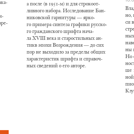
­ка­
а по­сле (в 1951-м) и для стро­ко­от­
Вла­
лив­но­го на­бо­ра. Ис­сле­до­ва­ние Бан­
но, 
ч­
ни­ков­ской гар­ни­ту­ры — яр­ко­
си в
вре­
го при­ме­ра син­те­за гра­фи­ки рус­ско­
стре
го гра­ждан­ско­го шриф­та на­ча­
ных 
ла XVIII ве­ка и ста­ро­стиль­ных ан­
на­в
тикв эпо­хи Воз­ро­жде­ния — до сих
ны в
пор не вы­хо­ди­ло за пре­де­лы об­щих
Но с
ха­рак­те­ри­стик шриф­та и спра­воч­
но­
ных све­де­ний о его ав­то­ре.
ше 1
ной 
пи­о
Клу­