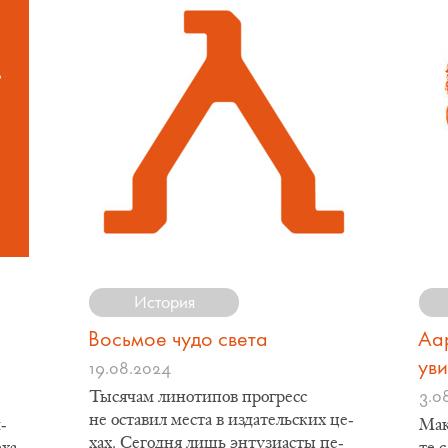
История
Восьмое чудо света
Аар
ув
19.08.2024
3.0
Ты­ся­чам ли­но­ти­пов про­гресс
не оста­вил ме­ста в из­да­тель­ских це­
­
Мак
хах. Се­го­дня лишь эн­ту­зи­а­сты пе­
­ха­
те с