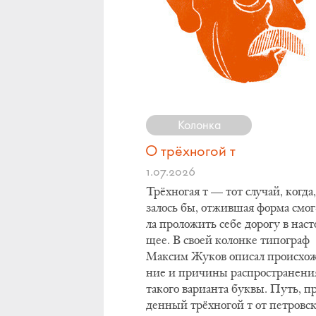
Колонка
О трёхногой т
1.07.2026
Трёх­но­гая т — тот слу­чай, ко­гда,
за­лось бы, от­жив­шая фор­ма смог
ла про­ло­жить се­бе до­ро­гу в на­сто
щее. В сво­ей ко­лон­ке ти­по­граф
Мак­сим Жу­ков опи­сал про­ис­хо­
ние и при­чи­ны рас­про­стра­не­ни
та­ко­го ва­ри­ан­та бук­вы. Путь, п
ден­ный трёх­но­гой т от пет­ров­с