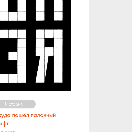
История
куда пошёл палочный
ифт
09.2025