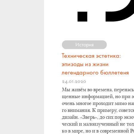
История
Техническая эстетика:
эпизоды из жизни
легендарного бюллетеня
24.01.2020
Мы живём во вре­ме­на, пе­ре­на­с
щен­ные ин­фор­ма­ци­ей, но при 
очень мно­гое про­хо­дит ми­мо на
го вни­ма­ния. К при­ме­ру, со­вет­
ди­зайн. «Зверь», до сих пор эк­зо
че­ский и ма­ло­изу­чен­ный не тол
ко в ми­ре, но и в со­вре­мен­ной Р