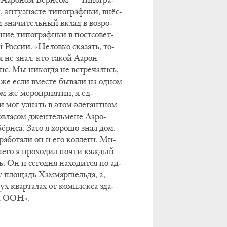
 эн­ту­зи­а­сте ти­по­гра­фи­ки, внёс­
зна­чи­тель­ный вклад в воз­ро­
ние ти­по­гра­фи­ки в пост­со­вет­
 Рос­сии. «Не­лов­ко ска­зать, то­
я не знал, кто та­кой Аа­рон
с. Мы ни­ко­гда не встре­ча­лись,
­же если вме­сте бы­ва­ли на од­ном
м же ме­ро­при­я­тии, я ед­
и мог узнать в этом эле­гант­ном
о­вла­сом джен­тель­ме­не Аа­ро­
ёрн­са. За­то я хо­ро­шо знал дом,
ра­бо­та­ли он и его кол­ле­ги. Ми­
е­го я про­хо­дил по­чти каж­дый
. Он и се­го­дня на­хо­дит­ся по ад­
у пло­щадь Хам­мар­шельда, 2,
ух квар­та­лах от ком­плек­са зда­
й ООН».