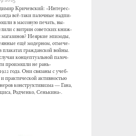
ди­мир Кри­чев­ский: «Ин­те­рес­
ко­гда всё-та­ки па­лоч­ные над­пи­
о­шли в мас­со­вую пе­чать, вы­
­ли­ли с вит­рин со­вет­ских книж­
ма­га­зи­нов? Не­яр­кие эпи­зо­ды,
е­ян­ные ещё мо­дер­ном, от­ме­че­
 пла­ка­тах гра­ждан­ской вой­ны.
лу­чаи кон­цеп­ту­аль­ной па­лоч­
сти про­изо­шли не рань­
922 го­да. Они свя­за­ны с учеб­
и прак­ти­че­ской ак­тив­но­стью
­не­ров кон­струк­ти­виз­ма — Га­на,
ци­са, Род­чен­ко, Сень­ки­на».