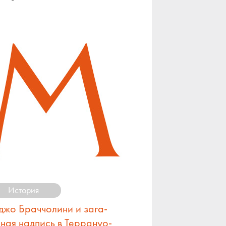
История
­жо Брач­чо­ли­ни и за­га­
­ная над­пись в Тер­ра­нуо­