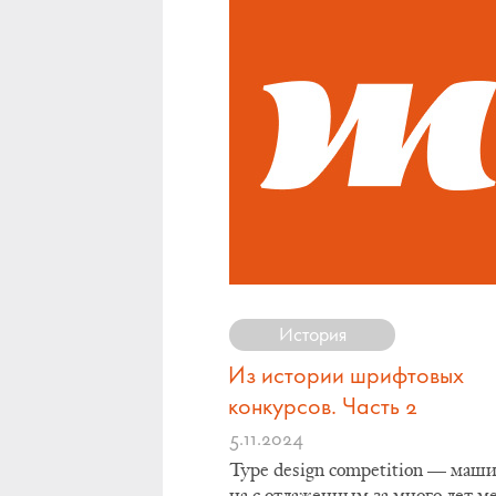
История
Из истории шрифтовых
конкурсов. Часть 2
5.11.2024
Type design competition — ма­ши
на с от­ла­жен­ным за мно­го лет ме