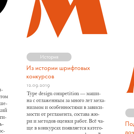
История
Из истории шрифтовых
конкурсов
12.09.2019
ы­
Type design competition — ма­ши­
этом
на с от­ла­жен­ным за мно­го лет ме­ха­
­ше­
низ­мом и осо­бен­но­стя­ми в за­ви­си­
ский
мо­сти от ре­гла­мен­та, со­ста­ва жю­
­ти­
ри и ме­то­дов оцен­ки ра­бот. Всё ча­
Под
ь­
ще в кон­кур­сах по­яв­ля­ет­ся ка­те­го­
ос­
доч