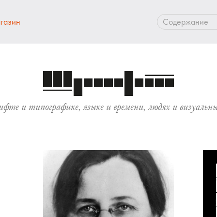
газин
Содержание
фте и типографике, языке и времени, людях и визуаль