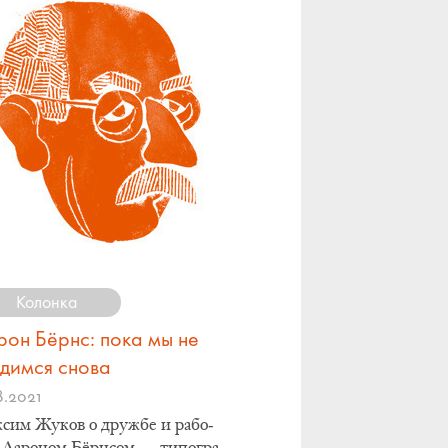
Колонка
он Бёрнс: пока мы не
идимся снова
8.2021
­сим Жу­ков о друж­бе и ра­бо­
 Аа­ро­ном Бёрн­сом — ти­по­гра­