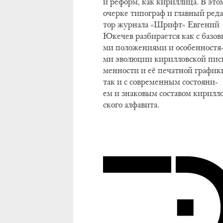
и ре­форм, как ки­рил­ли­ца. В это
очер­ке ти­по­граф и глав­ный ре­д
тор жур­на­ла «Шрифт» Ев­ге­ний
Юке­чев раз­би­ра­ет­ся как с ба­зо­
ми по­ло­же­ни­я­ми и осо­бен­но­стя
ми эво­лю­ции ки­рил­лов­ской пис
мен­но­сти и её пе­чат­ной гра­фи­к
так и с со­вре­мен­ным со­сто­я­ни­
ем и зна­ко­вым со­ста­вом ки­рил­л
ско­го ал­фа­ви­та.