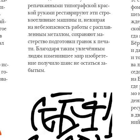
ре­пач­кан­ны­ми ти­по­граф­ской крас­
си­
фом,
кой ру­ка­ми ре­ста­ври­ру­ют эти стро­
­
шем 
ко­от­лив­ные ма­ши­ны и, не­взи­рая
ай­
жде­
на не­без­опас­ность ра­бо­ты с рас­плав­
­гое
ской
лен­ным ме­тал­лом, со­хра­ня­ют ма­
в
гда 
стер­ство под­го­тов­ки гра­нок к пе­ча­
ал
Бёрн
ти. Бла­го­да­ря та­ким увлечён­ным
и да
лю­дям из­ме­нив­шее мир изоб­ре­те­
и то
ние по­лу­чи­ло шанс не остать­ся за­
 ис­
ва л
бы­тым.
 го­
се­д
­ва­
на Б
где 
мо н
день
ре­с
в дв
ни