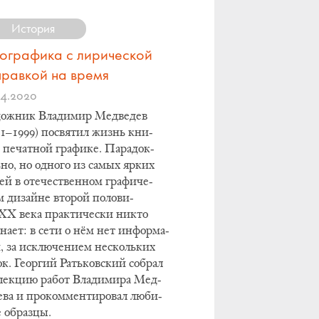
История
пографика с лирической
правкой на время
04.2020
дож­ник Вла­ди­мир Мед­ве­дев
31–1999) по­свя­тил жизнь кни­
 пе­чат­ной гра­фи­ке. Па­ра­док­
­но, но од­но­го из са­мых яр­ких
ей в оте­че­ствен­ном гра­фи­че­
 ди­зай­не вто­рой по­ло­ви­
X ве­ка прак­ти­че­ски ни­кто
на­ет: в се­ти о нём нет ин­фор­ма­
 за ис­клю­че­ни­ем не­сколь­ких
к. Ге­ор­гий Рать­ков­ский со­брал
лек­цию ра­бот Вла­ди­ми­ра Мед­
е­ва и про­ком­мен­ти­ро­вал лю­би­
об­раз­цы.