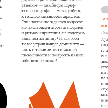
м
Ильи­нов — ди­зай­не­ры шриф­
ак­
та и кал­ли­гра­фы — мно­го ра­бо­та­
ют над ло­ка­ли­за­ци­я­ми шриф­тов.
вы­
Ти
Они по­сто­ян­но за­да­ют­ся во­про­сом:
­
по
как экс­пе­ри­мен­ти­ро­вать с фор­мой
ь­
16.
и рит­мом ки­рил­ли­цы, не под­стра­и­
и,
ва­ясь под ла­ти­ни­цу? И как обой­
Ху­
ти всё упро­ща­ю­щую до­ми­нан­ту —
(19
ов­
взять го­то­вые де­та­ли ис­ход­ной
ге и
пись­мен­но­сти и по­стро­ить из них
саль
соб­ствен­ные зна­ки?
лю­д
ском
ны X
не з
ции,
стро
кол­
ве­д
мые 