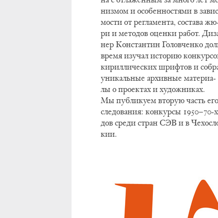
низ­мом и осо­бен­но­стя­ми в за­ви­
мо­сти от ре­гла­мен­та, со­ста­ва жю
ри и ме­то­дов оцен­ки ра­бот. Ди­з
нер Кон­стан­тин Го­лов­чен­ко дол
вре­мя изу­чал ис­то­рию кон­кур­со
ки­рил­ли­че­ских шриф­тов и со­бр
уни­каль­ные ар­хив­ные ма­те­ри­а­
лы о про­ек­тах и ху­дож­ни­ках.
Мы пуб­ли­ку­ем вто­рую часть его
сле­до­ва­ния: кон­кур­сы 1950−70-х
дов сре­ди стран СЭВ и в Че­хо­сло
кии.