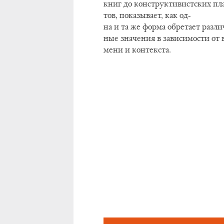
книг до кон­струк­ти­вист­ских пла
тов, по­ка­зы­ва­ет, как од­
на и та же фор­ма об­ре­та­ет раз­ли
ные зна­че­ния в за­ви­си­мо­сти от 
ме­ни и кон­тек­ста.