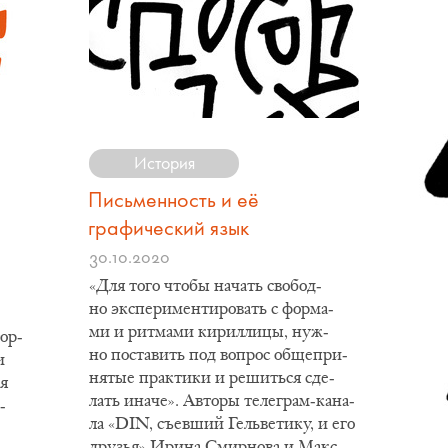
История
Письменность и её
графический язык
30.10.2020
«Для то­го что­бы на­чать сво­бод­
но экс­пе­ри­мен­ти­ро­вать с фор­ма­
ми и рит­ма­ми ки­рил­ли­цы, нуж­
тор­
но по­ста­вить под во­прос об­ще­при­
и
ня­тые прак­ти­ки и ре­шить­ся сде­
ая
лать ина­че». Ав­то­ры те­ле­грам-ка­на­
­
ла «DIN, съев­ший Гель­ве­ти­ку, и его
дру­зья» Ири­на Смир­но­ва и Макс