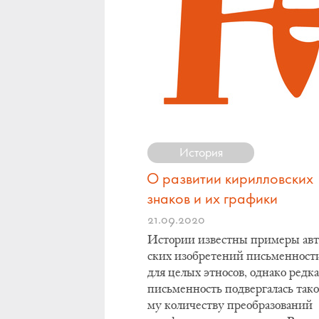
История
О развитии кирилловских
знаков и их графики
21.09.2020
Ис­то­рии из­вест­ны при­ме­ры ав­
ских изоб­ре­те­ний пись­мен­но­ст
для це­лых эт­но­сов, од­на­ко ред­к
пись­мен­ность под­вер­га­лась та­ко
му ко­ли­че­ству пре­об­ра­зо­ва­ний