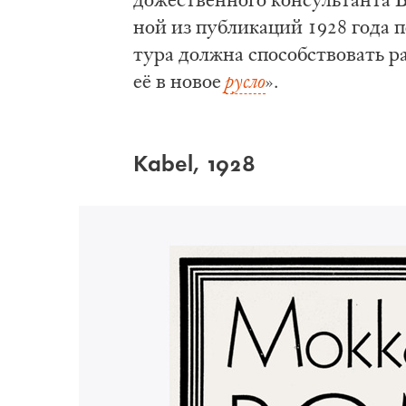
ной из пуб­ли­ка­ций 1928 го­да п
ту­ра долж­на спо­соб­ство­вать ра
её в но­вое
русло
».
Kabel, 1928