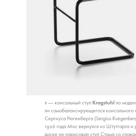
1
— кон­соль­ный сту­л
Kragstuhl
по мо­де­
ли са­мо­ба­лан­си­ру­ю­ще­го­ся кон­соль­но­го
Сер­ги­у­са Рю­ген­бер­га (Sergius Ruegenber
1926 го­да Мис вер­нул­ся из Штут­гар­та и р
дос­ке он на­ри­со­вал стул Ст­ама со сло­ва