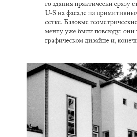
го зда­ния прак­ти­че­ски сра­зу 
U-S на фа­са­де из при­ми­тив­ных
сет­ке. Ба­зо­вые гео­мет­ри­че­ск
мен­ту уже бы­ли по­всю­ду: они ис
гра­фи­че­ском ди­зай­не и, ко­неч