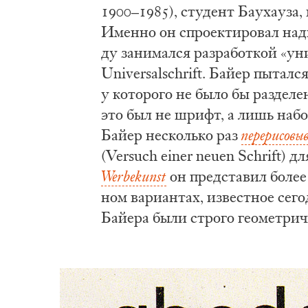
1900–1985), сту­дент Ба­у­ха­у­за,
Имен­но он спро­ек­ти­ро­вал над­пи
ду за­ни­мал­ся раз­ра­бот­кой «уни­
Universalschrift. Бай­ер пы­тал­с
у ко­то­ро­го не бы­ло бы раз­де­л
это был не шрифт, а лишь на­бор 
Бай­ер не­сколь­ко раз
пе­ре­ри­со­вы
(Versuch einer neuen Schrift) для
Werbekunst
он пред­ста­вил бо­лее
ном ва­ри­ан­тах, из­вест­ное се­г
Бай­е­ра бы­ли стро­го гео­мет­рич