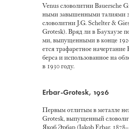
Venus сло­во­лит­ни Bauersche Gie
ны­ми за­вы­шен­ны­ми та­ли­я­ми
сло­во­лит­ни J.G. Schelter & Gies
Grotesk). Вряд ли в Ба­у­ха­у­зе п
ми, вы­пу­щен­ны­ми в кон­це 192
ет­ся тра­фа­рет­ное на­чер­та­ни
бер­са и ис­поль­зо­ван­ное на об­
в 1930 го­ду.
Erbar-Grotesk, 1926
Пер­вым от­ли­тым в ме­тал­ле не­
Grotesk, вы­пу­щен­ный сло­во­ли
Якоб Эр­бар (Jakob Erbar, 1878–193