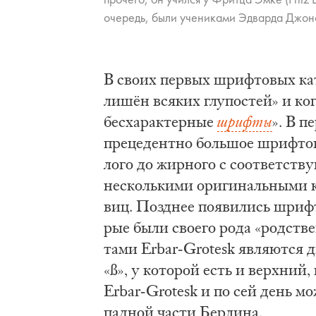
оче­редь, бы­ли уче­ни­ка­ми Эд­вар­да Джон­
В сво­их пер­вых шриф­то­вых ка­т
лишён вся­ких глу­по­стей» и ко­г
бес­ха­рак­тер­ные
шриф­ты
». В п
пре­це­дент­но боль­шое шриф­то­в
ло­го до жир­но­го с со­от­вет­ству
не­сколь­ки­ми ори­ги­наль­ны­ми к
виц. По­зд­нее по­яви­лись шриф­
рые бы­ли сво­е­го ро­да «род­ств
та­ми Erbar-Grotesk яв­ля­ют­ся дв
«ß», у ко­то­рой есть и верх­ний
Erbar-Grotesk и по сей день мож­
пад­ной ча­сти Бер­ли­на.