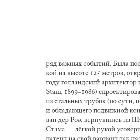
ряд важ­ных со­бы­тий. Бы­ла по­с
кой на вы­со­те 125 мет­ров, от­к
го­ду гол­ланд­ский ар­хи­тек­тор 
Stam, 1899–1986) спро­ек­ти­ро­ва
из сталь­ных тру­бок (по су­ти, 
и об­ла­да­ю­ще­го по­движ­ной к
ван дер Роэ, вер­нув­шись из Шт
Ста­ма — лёг­кой ру­кой усо­вер­
па­тент на сво­й ва­ри­ан­т так на­з