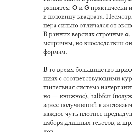
O
G
раз­нят­ся:
и
прак­ти­че­ски и
в по­ло­ви­ну квад­ра­та. Не­смот­
не­ра силь­но от­ли­чал­ся от экс­п
a
В ран­них вер­си­ях строч­ные
,
мет­рич­ны­, но впо­след­ствии о
фор­мам.
В то вре­мя боль­шин­ство шриф­т
ни­ях с со­от­вет­ству­ю­щи­ми кур
ши­тель­ная си­сте­ма на­чер­та­ни
но — книж­ное), halbfett (по­лу­ж
зд­нее по­лу­чив­ший в ан­гло­языч
каж­дое чуть плот­нее пре­ды­ду­щ
на­бо­ра длин­ных тек­стов, и шр
дов.