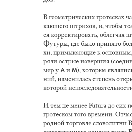
В гео­мет­ри­че­ских гро­те­сках ч
ка­ю­ще­го штри­хов, и, что­бы то
ся кор­рек­ти­ро­вать, об­лег­чая
Фу­ту­ры, где бы­ло при­ня­то бо
хи, при­мы­ка­ю­щие к основ­ным, 
ря­ли острые на­вер­шия (со­еди­
A
M
мер у
и
), ко­то­рые яв­ля­ли
ний, из­ме­ни­лась сте­пень от­к
ко­то­рой не­по­сле­до­ва­тель­но­ст
И тем не ме­нее Futura до сих по
гро­те­ском то­го вре­ме­ни. От­ча
род­ной тор­го­вле сло­во­лит­ни
до­же­ствен­но­го кон­суль­тан­та