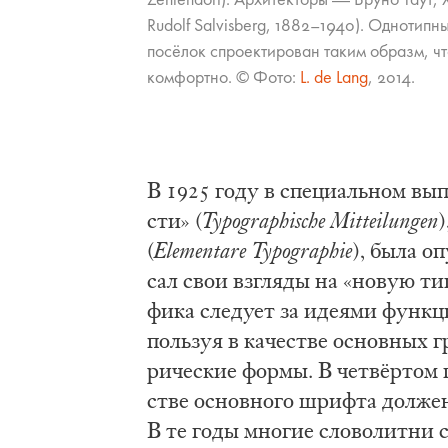
Rudolf Salvisberg, 1882–1940). Од­но­тип­ные
посёлок спро­ек­ти­ро­ван та­ким об­разм, что
на Дес­сау
ком­форт­но. © Фо­то:
L. de Lang
, 2014.
Guettler
В 1925 го­ду в спе­ци­аль­ном вы­пу
сти» (
Typographische Mitteilungen
)
(
Elementare Typographie
), бы­ла оп
сал свои взгля­ды на «но­вую ти­п
фи­ка сле­ду­ет за иде­я­ми функ­ц
поль­зуя в ка­че­стве основ­ных г
ри­че­ские фор­мы. В четвёр­том пу
стве основ­но­го шриф­та дол­жен 
В те го­ды мно­гие сло­во­лит­ни с