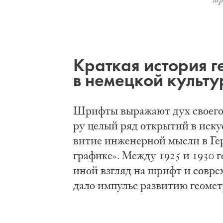
Крат­кая ис­то­рия ге
в не­мец­кой куль­ту
Шриф­ты вы­ра­жа­ют дух сво­е­го
ру це­лый ряд от­кры­тий в ис­кус
ви­тие ин­же­нер­ной мыс­ли в Гер
гра­фи­ке». Меж­ду 1925 и 1930 го
иной взгляд на шриф­т и со­вре­м
да­ло им­пульс раз­ви­тию гео­мет­