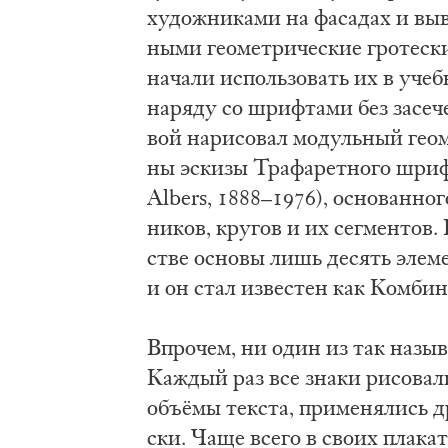
ху­дож­ни­ка­ми на фа­са­дах и вы­в
ны­ми гео­мет­ри­че­ские гро­те­ски 
на­ча­ли ис­поль­зо­вать их в уч
на­ря­ду со шриф­та­ми без за­се­ч
вой на­ри­со­вал мо­дуль­ный гео­м
ны эс­ки­зы Тра­фа­рет­но­го шриф
Albers, 1888–1976), осно­ван­но­го
ни­ков, кру­гов и их сег­мен­тов. 
стве осно­вы лишь де­сять эле­ме
и он стал из­ве­стен как Ком­би
Впро­чем, ни один из так на­зы­ва
Каж­дый раз все зна­ки ри­со­ва­
объ­ё­мы тек­ста, при­ме­ня­лись д
ски. Ча­ще все­го в сво­их пла­ка­