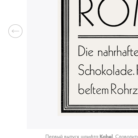
Previous
Пер­вый вы­пуск шриф­та
Kabel
. Сло­во­лит