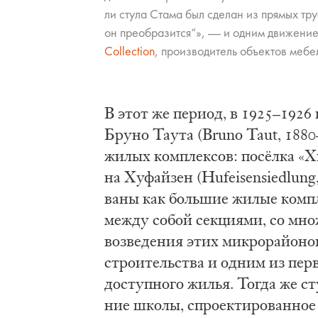
ли сту­ла Ста­ма был сде­лан из пря­мых тр
он пре­об­ра­зит­ся“», — и од­ним дви­же­ни­е
Collection
, про­из­во­ди­те­ль объ­ек­тов ме­б
В этот же пе­ри­од, в 1925–1926 го
Бру­но Та­у­та (Bruno Taut, 1880–
жи­лых ком­плек­сов: посёл­ка «Х
на Ху­фай­зен (Hufeisensiedlung, 
ва­ны как боль­шие жи­лые ком­п
меж­ду со­бой сек­ци­я­ми, со мн
воз­ве­де­ния этих ми­кро­рай­о­но
стро­и­тель­ства и од­ним из пер
до­ступ­но­го жи­лья. То­гда же сту­
ние шко­лы, спро­ек­ти­ро­ван­ное