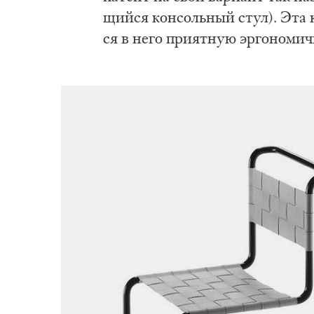
щий­ся кон­соль­ный стул). Эта к
ся в не­го при­ят­ную эр­го­но­мич