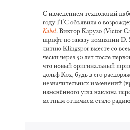
С из­ме­не­ни­ем тех­но­ло­гий на­
го­ду ITC объ­яви­ла о воз­ро­жде
Kabel
. Вик­тор Ка­ру­зо (Victor C
шрифт по за­ка­зу ком­па­нии D. S
лит­ню Klingspor вме­сте со все­
че­ски че­рез 50 лет по­сле пер­во
что но­вый ори­ги­наль­ный шрифт
дольф Кох, будь в его рас­по­ря­
не­зна­чи­тель­ных из­ме­не­ний (в
из­менён­но­го угла на­кло­на пе­р
мет­ным от­ли­чи­ем ста­ло ра­ди­к