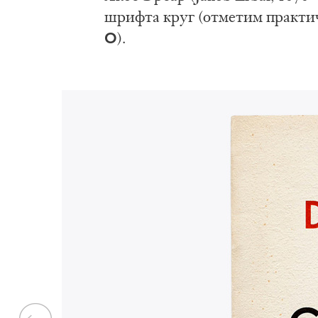
шриф­та круг (от­ме­тим прак­ти­
О
).