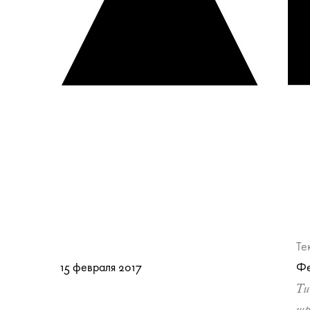
Те
15 февраля 2017
Фе
Ти
шр