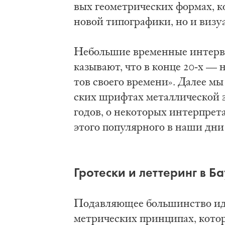
вых гео­мет­ри­че­ских фор­мах, ко
но­вой ти­по­гра­фи­ки, но и ви­зу­
Не­боль­шие вре­мен­ные ин­тер­в
ка­зы­ва­ют, что в кон­це 20-х — н
тов сво­е­го вре­ме­ни». Да­лее мы
ских шриф­тах ме­тал­ли­че­ской э
го­дов, о не­ко­то­рых ин­тер­пре­
это­го по­пу­ляр­но­го в на­ши дни
Гро­те­ски и лет­те­ринг в Ба­
По­дав­ля­ю­щее боль­шин­ство иде
мет­ри­че­ских прин­ци­пах, ко­то