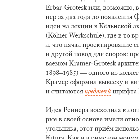
Erbar-Grotesk или, воз­мож­но, вс
нер за два го­да до по­яв­ле­ния 
идеи на лек­ции в Кёльн­ской ака­
(Kölner Werkschule), где в то в
л, что на­чал про­ек­ти­ро­ва­ние 
и дру­гой по­вод для спо­ров: про
ва­е­мом Kramer-Grotesk ар­хи­те
1898–1985) — од­но­го из кол­ле
Кра­мер офор­мил вы­вес­ку и вит­р
и счи­та­ют­ся
пред­те­чей
шриф­та 
Идея Рен­не­ра вос­хо­ди­ла к ло­ги
рые в сво­ей осно­ве име­ли от­но­
уголь­ни­ка, этот приём ис­поль­з
Futura. Как и в рим­ском мо­ну­м