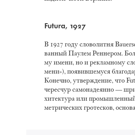
Futura, 1927
В 1927 го­ду сло­во­лит­ня Bauers
ван­ный Пау­лем Рен­не­ром. Боль
му име­ни, но и ре­клам­но­му сло
ме­ни»), по­явив­ше­му­ся бла­го­да
Ко­неч­но, ут­вер­жде­ние, что Fu
че­рес­чур са­мо­на­де­я­нно — шри
хи­тек­ту­ра или про­мыш­лен­ный 
мет­ри­че­ских гро­те­сков, осно­в