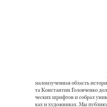
ма­ло­изу­чен­ная об­ласть ис­то­р
та Кон­стан­тин Го­лов­чен­ко дол­
че­ских шриф­тов и со­брал уни­к
ках и ху­дож­ни­ках. Мы пуб­ли­ку