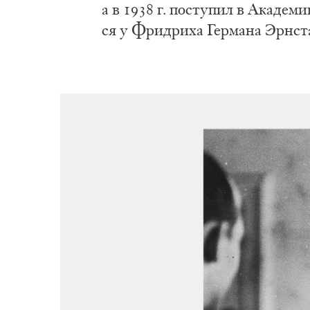
а в 1938 г. по­сту­пил в Ака­де­
ся у Фри­дри­ха Гер­ма­на Эрн­ст