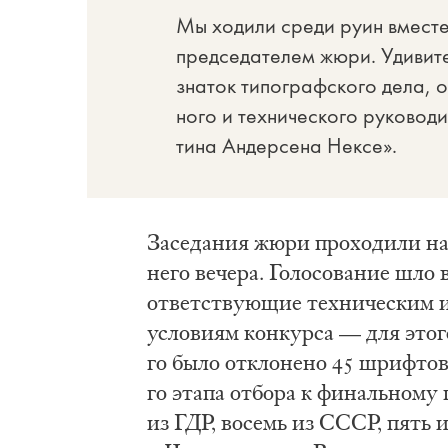
Мы хо­ди­ли сре­ди ру­ин вме­с
пред­се­да­те­лем жю­ри. Уди­ви­
зна­ток ти­по­граф­ско­го де­ла, 
но­го и тех­ни­че­ско­го ру­ко­во
ти­на Ан­дер­се­на Нек­се».
За­се­да­ния жю­ри про­хо­ди­ли н
не­го ве­че­ра. Го­ло­со­ва­ние шло
от­вет­ству­ю­щие тех­ни­че­ским и
усло­ви­ям кон­кур­са — для это­го
го бы­ло от­кло­не­но 45 шриф­тов
го эта­па от­бо­ра к фи­наль­но­му 
из ГДР, во­семь из СССР, пять и