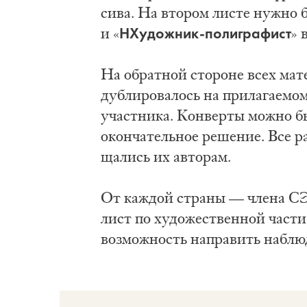
си­ва. На вто­ром ли­сте нуж­но б
НХу­дож­ник-по­ли­гра­фист
и «
» 
На обрат­ной сто­ро­не всех ма­те­
ду­бли­ро­ва­лось на при­ла­га­е­мо
участ­ни­ка. Кон­вер­ты мож­но бы
окон­ча­тель­ное ре­ше­ние. Все ра­
ща­лись их ав­то­рам.
От каж­дой стра­ны — чле­на СЭВ в
лист по ху­до­же­ствен­ной ча­сти
воз­мож­ность на­пра­вить на­блю­да