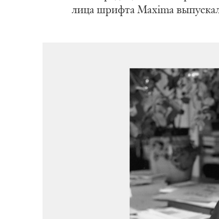
ли­ца шриф­та Maxima вы­пус­ка­л