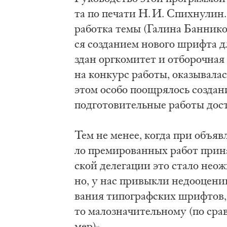
та по пе­ча­ти Н. И. Спих­ну­лин
ра­бот­ка те­мы (Га­ли­на Бан­ни­к
ся со­зда­ни­ем но­во­го шриф­та д
здан орг­ко­ми­тет и от­бо­роч­ная
на кон­курс ра­бо­ты, ока­зы­ва­
этом осо­бо по­ощря­лось со­зда­н
под­го­то­ви­тель­ные ра­бо­ты до­с
Тем не ме­нее, ко­гда при объ­яв­л
ло пре­ми­ро­ван­ных ра­бот при­
ской де­ле­га­ции это ста­ло не­ож
но, у нас при­вык­ли не­до­оце­ни­
ва­ния ти­по­граф­ских шриф­тов, л
то ма­ло­зна­чи­тель­но­му (по сра
мер)».