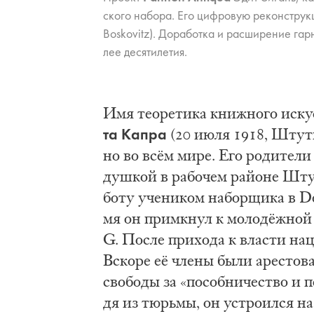
ско­го на­бо­ра. Его циф­ро­вую ре­кон­стр
Boskovitz). До­ра­бот­ка и рас­ши­ре­ние гар­н
лее де­ся­ти­ле­тия.
Имя те­о­ре­ти­ка книж­но­го ис­кус­
та Ка­пра
(20 июля 1918, Штут­га
но во всём ми­ре. Его ро­ди­те­ли
душ­кой в ра­бо­чем рай­о­не Штут
бо­ту уче­ни­ком на­бор­щи­ка в D
мя он при­мкнул к мо­ло­дёж­ной ор
G. По­сле при­хо­да к вла­сти на­ц
Вско­ре её чле­ны бы­ли аре­сто­в
сво­бо­ды за «по­соб­ни­че­ство и п
дя из тюрь­мы, он устро­ил­ся на р