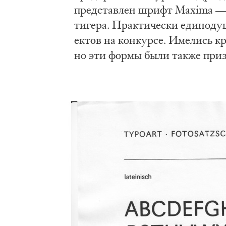
пред­став­лен шрифт Maxima — св
ти­ге­ра. Прак­ти­че­ски еди­но­
ек­тов на кон­кур­се. Име­лись кр
но эти фор­мы бы­ли так­же при­зн