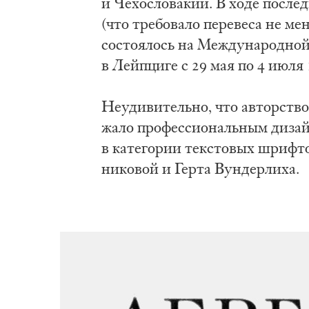
и Че­хо­сло­ва­кии. В хо­де по­след
(что тре­бо­ва­ло пе­ре­ве­са не ме
со­сто­я­лось на Меж­ду­на­род­но
в Лейп­ци­ге с 29 мая по 4 июля 
Не­уди­ви­тель­но, что ав­тор­ств
жа­ло про­фес­си­о­наль­ным ди­за
в ка­те­го­рии тек­сто­вых шриф­то
ни­ко­вой и Гер­та Вун­дер­ли­ха.