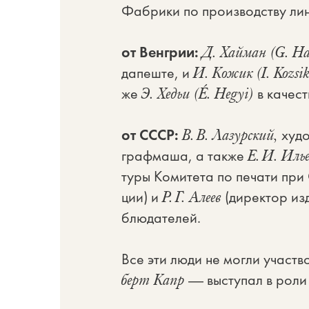
Фа­бри­ки по про­из­вод­ству ли­н
от Вен­грии:
Д. Хай­ман (G. H
да­пе­ште, и
И. Ко­жик (I. Kozsik
же
в ка­че­ст
Э. Хедьи (É. Hegyi)
от СССР:
ху­до
В. В. Ла­зур­ский,
граф­ма­ша, а так­же
Е. И. Илье
ту­ры Ко­ми­те­та по пе­ча­ти при
ции) и
(ди­рек­тор из­
Р. Г. Але­ев
блю­да­те­лей.
Все эти лю­ди не мог­ли участ­во
— вы­сту­пал в ро­ли 
берт Капр