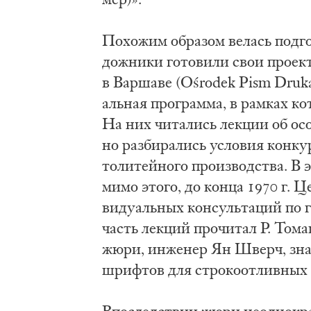
По­хо­жим об­ра­зом ве­лась под­г
дож­ни­ки го­то­ви­ли свои про­е
в Вар­ша­ве (Ośrodek Pism Drukarsk
аль­ная про­грам­ма, в рам­ках ко­
На них чи­та­лись лек­ции об осо­
но раз­би­ра­лись усло­вия кон­ку
то­ли­тей­но­го про­из­вод­ства. В 
ми­мо это­го, до кон­ца 1970 г. Ц
ви­ду­аль­ных кон­суль­та­ций по 
часть лек­ций про­чи­та­л Р. То­м
жю­ри, ин­же­нер Ян Шверч, зна­ко
шриф­тов для стро­ко­от­лив­ных