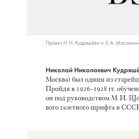
Про­ект Н. Н. Куд­ря­шё­ва и З. А. Мас­лен­ни
Ни­ко­лай Ни­ко­ла­е­вич Куд­ря­ш
Моск­ва) был од­ним из ста­рей­
Прой­дя в 1926–1928 гг. обу­че­н
он под ру­ко­вод­ством М. И. Щел­к
во­го га­зет­но­го шриф­та в СССР