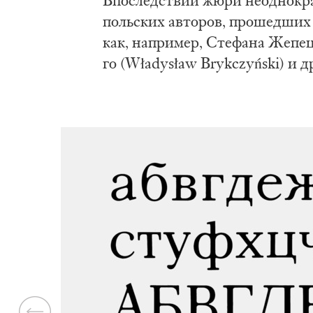
Впо­след­ствии жю­ри не­од­но­кра
поль­ских ав­то­ров, про­шед­ших 
как, на­при­мер, Сте­фа­на Же­пец
го (Władysław Brykczyński) и д