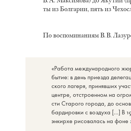
В. А. Мак­си­мо­ва) до Яку­тии (п
ты из Бол­га­рии, пять из Че­хо­
По вос­по­ми­на­ни­ям В. В. Ла­зур­
«Ра­бо­та меж­ду­на­род­но­го жю­
бы­тие: в день при­ез­да де­ле­га
ско­го ла­ге­ря, при­няв­ших уча­
цен­тре, от­стро­ен­ном на огром
сти Ста­ро­го го­ро­да, до осно­
бар­ди­ров­ки с воз­ду­ха […] В 
эн­кир­хе ри­со­ва­лась на фо­не з