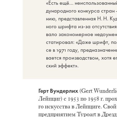
«Есть ещё… не­ис­поль­зо­ван­ны
ду­на­род­но­го кон­кур­са стра
нию, пред­став­лен­ная Н. Н. Куд­
но­го шриф­та из-за от­сут­ствия 
ва­ло за­ко­но­мер­ное не­до­уме­н
ста­ти­ро­вал: «Да­же шрифт, по
се в 1971 го­ду, пред­на­зна­чен
ва­ет­ся про­из­вод­ством, хо­тя 
ский эф­фект».
Герт Вун­дер­лих
(Gert Wunderlich
Лейп­циг) с 1953 по 1958 г. про­
го ис­кус­ства в Лейп­ци­ге. Св
пред­при­я­ти­ем Typoart в Дрез­д