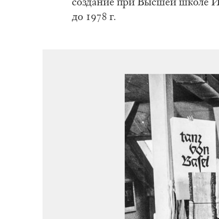
со­зда­ние при Выс­шей шко­ле Ин­
до 1978 г.