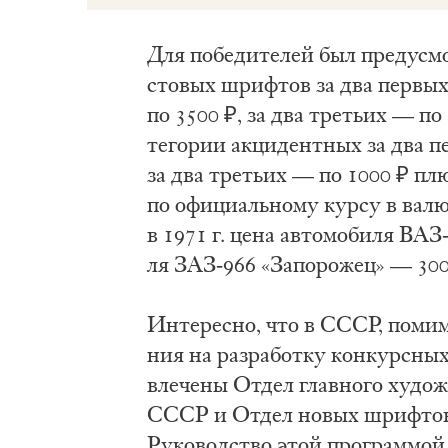
Для по­бе­ди­те­лей был пре­ду­см
сто­вых шриф­тов за два пер­вых 
по 3500 ₽, за два тре­тьих — по 3
те­го­рии ак­ци­дент­ных за два 
за два тре­тьих — по 1000 ₽ плюс
по офи­ци­аль­но­му кур­су в ва­лю
в 1971 г. це­на ав­то­мо­би­ля ВАЗ
ля ЗАЗ-966 «За­по­ро­жец» — 300
Ин­те­рес­но, что в СССР, по­ми­мо 
ния на раз­ра­бот­ку кон­курс­ных
вле­че­ны От­дел глав­но­го ху­дож
СССР и От­дел но­вых шриф­то
Ру­ко­вод­ство этой про­грам­мой о