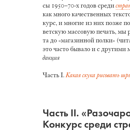
сы 1950−70-х го­дов сре­ди
стра
как мно­го ка­че­ствен­ных тек­ст
курс, и мно­гие из них поз­же по­
вет­скую мас­со­вую пе­чать, мы 
та до «ма­га­зин­ной пол­ки» (чи­
это ча­сто бы­ва­ло и с дру­ги­ми
дак­ция
Часть I.
Ка­кая ску­ка ри­со­вать ш
Часть II. «Ра­зо­ча­
Кон­кур­с сре­ди ст