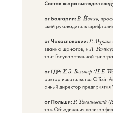
Со­став жю­ри вы­гля­дел сле­
от Бол­га­рии:
про­фе
В. Йон­чев,
ский ру­ко­во­ди­тель шриф­то­ли­
от Че­хо­сло­ва­кии:
Р. Му­рат 
зда­нию шриф­тов, и
А. Рам­бо­у
тант Го­су­дар­ствен­ной ти­по­гр
от ГДР:
Х. Э. Воль­тер (H. E. Wol
рек­тор из­да­тель­ства Offizin
он­ный ди­рек­тор пред­при­я­ти
от Поль­ши:
Р. То­ма­шев­ский (
там Объ­еди­не­ния по­ли­гра­фи­ч