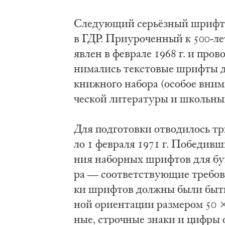
Сле­ду­ю­щий се­рьёз­ный шриф­т
в ГДР. При­уро­чен­ный к 500-ле­
яв­лен в фе­вра­ле 1968 г. и про
ни­ма­лись тек­сто­вые шриф­ты д
книж­но­го на­бо­ра (осо­бое вни­
че­ской ли­те­ра­ту­ры и школь­ны
Для под­го­тов­ки от­во­ди­лось т
ло 1 фе­вра­ля 1971 г. По­бе­див­ши
ния на­бор­ных шриф­тов для бук­в
ра — со­от­вет­ству­ю­щие тре­бо­в
ки шриф­тов долж­ны бы­ли быть п
ной ори­ен­та­ции раз­ме­ром 50 ×
ные, строч­ные зна­ки и циф­ры об