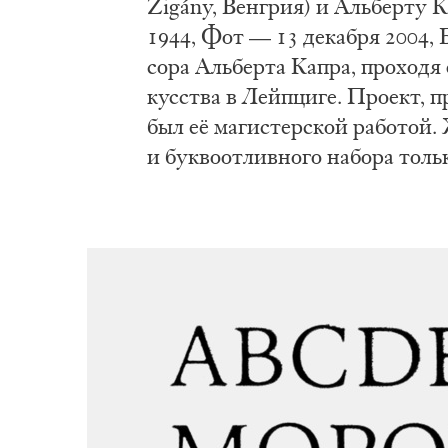
Zigány, Вен­грия) и Аль­бер­ту К
1944, Фот — 13 де­ка­бря 2004, Б
со­ра Аль­бер­та Ка­пра, про­хо­д
кус­ства в Лейп­ци­ге. Про­ект,
был её ма­ги­стер­ской ра­бо­той. 
и бук­во­от­лив­но­го на­бо­ра толь