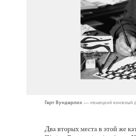
Герт Вун­дер­лих
— не­мец­кий книж­ный ди­
Два вто­рых ме­ста в этой же ка­