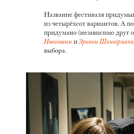
Название фестиваля придумыва
из четырёхсот вариантов. А по
придумано (независимо друг 
Новиковым
и
Эриком Шпикермано
выбора.