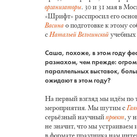
организаторы
. 30 и 31 мая в Мо
«Шрифт» расспросил его основ
Васина
о подготовке к этому с
с
Натальей Вельчинской
учебных 
Са­ша, похоже, в этом году фе
размахом, чем прежде: огром
параллельных выставок, больш
ожи­да­ют в этом го­ду?
На первый взгляд мы идём по 
мероприятия. Мы шутим с
Гая
серьёзный научный
проект
, у
не значит, что мы устраиваем
в формате праздника нам инте