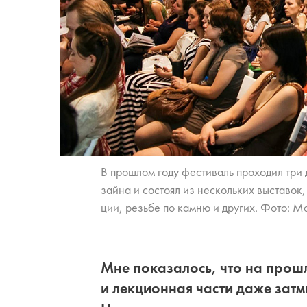
В про­шлом го­ду фе­сти­валь про­хо­дил три
зай­на и со­сто­ял из не­сколь­ких вы­ста­вок
ции, резь­бе по кам­ню и дру­гих. Фото: 
Мне показалось, что на про
и лекционная части даже затм