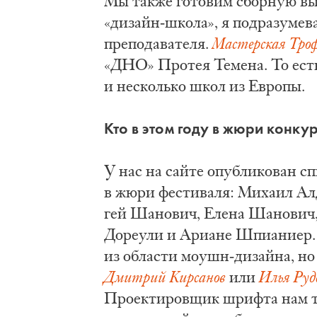
Мы также готовим сборную вы
«дизайн-школа», я подразумева
преподавателя.
Мастерская Тро
«ДНО» Протея Темена. То есть
и несколько школ из Европы.
Кто в этом году в жюри конку
У нас на сай­те опуб­ли­ко­ван спи
в жю­ри фе­сти­ва­ля: Ми­ха­ил А
гей Ша­но­вич, Еле­на Шанович
Дореули и Ариане Шпианиер. 
из области моушн-дизайна, но
Дмитрий Кирсанов
или
Илья Руд
Проектировщик шрифта нам та