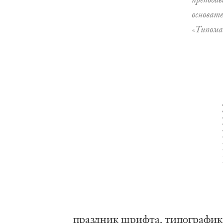
основате
«Типома
праздник шрифта, типографики