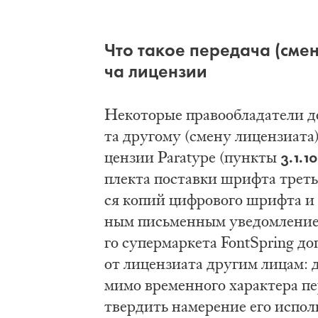
Что та­кое пе­ре­да­ча (сме­
ча ли­цен­зии
Не­ко­то­рые пра­во­об­ла­да­те­ли д
та дру­го­му (сме­ну ли­цен­зи­а­т
3.1.10
цен­зии Paratype (пунк­ты
плек­та по­став­ки шриф­та тре­ть
ся ко­пий циф­ро­во­го шриф­та и с
ным пись­мен­ным уве­дом­ле­ни­ем
го су­пер­мар­ке­та FontSpring до
от ли­цен­зи­а­та дру­гим ли­цам: 
ми­мо вре­мен­но­го ха­рак­те­ра п
твер­дить на­ме­ре­ние его ис­пол