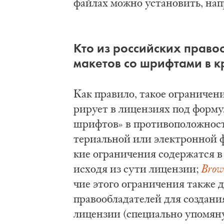
фай­лах мож­но уста­но­вить, на­
Кто из рос­сий­ских пра­во­о
ма­ке­тов со шриф­та­ми в к
Как пра­ви­ло, та­кое огра­ни­че­н
ри­ру­ет в ли­цен­зи­ях под фор­му
шриф­тов» в про­ти­во­по­лож­ность
те­ри­аль­ной или элек­трон­ной ф
кие огра­ни­че­ния со­дер­жат­ся в
ис­хо­дя из су­ти ли­цен­зии;
Brow
чие это­го огра­ни­че­ния так­же 
пра­во­об­ла­да­те­лей для со­зда­н
ли­цен­зии (спе­ци­аль­но упо­мя­н