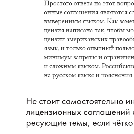
Про­сто­го от­ве­та на этот во­про
он­ные со­гла­ше­ния яв­ля­ют­ся с
вы­ве­рен­ным язы­ком. Как за­ме
цен­зия на­пи­са­на так, что­бы м
цен­зии аме­ри­кан­ских пра­во­об­
язык, и толь­ко опыт­ный поль­зо­
ми­ни­мум за­пре­ты и огра­ни­че­н
и слож­ным язы­ком. Рос­сий­ские 
на рус­ском язы­ке и по­яс­не­ния
Не сто­ит са­мо­сто­я­тель­но и
ли­цен­зи­он­ных со­гла­ше­ний 
ре­су­ю­щие те­мы, если чёт­ко­