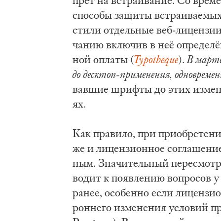
прет на встра­и­ва­ние. Со вре­ме­
спо­со­бы за­щи­ты встра­и­ва­е­мых
сти­ли от­дель­ные веб-ли­цен­зии
ча­нию вклю­чив в неё опре­де­лён
ной оп­ла­ты (
Typotheque
).
В мар­те
до де­ск­топ-при­ме­не­ния, од­но­вре­ме
вав­шие шриф­ты до этих из­ме­не
ях.
Как пра­ви­ло, при при­об­ре­те­
же и ли­цен­зи­он­ное со­гла­ше­ние
ным. Зна­чи­тель­ный пе­ре­смотр 
во­дит к по­яв­ле­нию во­про­сов у
ра­нее, осо­бен­но если ли­цен­зи­
рон­не­го из­ме­не­ния усло­вий пр