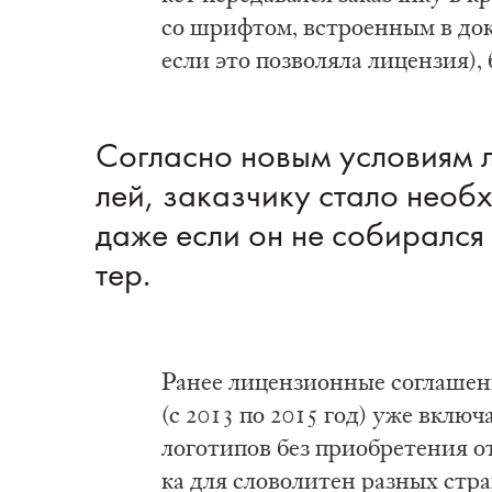
со шриф­том, встро­ен­ным в до­ку
если это поз­во­ля­ла ли­цен­зия),
Со­глас­но но­вым усло­ви­ям л
лей, за­каз­чи­ку ста­ло не­об­
да­же если он не со­би­рал­с
тер.
Ра­нее ли­цен­зи­он­ные со­гла­ше
(с 2013 по 2015 го­д) уже вклю­ча
ло­го­ти­пов без при­об­ре­те­ния о
ка для сло­во­ли­тен раз­ных стра