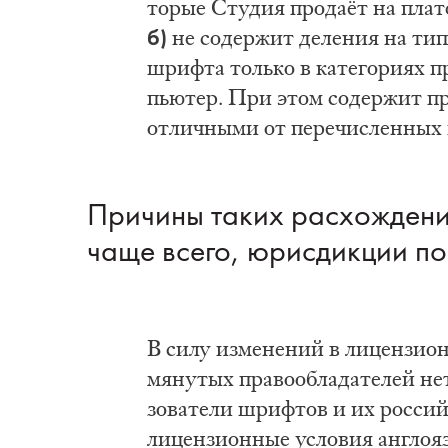
то­рые Сту­дия про­да­ёт на пла
б)
не со­дер­жит де­ле­ния на ти­п
шриф­та толь­ко в ка­те­го­ри­ях пр
пью­тер. При этом со­дер­жит пря­
от­лич­ны­ми от пе­ре­чис­лен­ных
При­чи­ны та­ких рас­хо­жде­ни
ча­ще все­го, юрис­дик­ции по­к
В си­лу из­ме­не­ний в ли­цен­зи­
мя­ну­тых пра­во­об­ла­да­те­лей н
зо­ва­те­ли шриф­тов и их рос­сий­
ли­цен­зи­он­ные усло­вия ан­гло­я