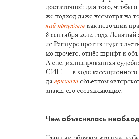
до­ста­точ­ной для то­го, что­бы в
же под­ход да­же не­смот­ря на то
ный пре­це­дент
как ис­точ­ник пра­
8 сен­тя­бря 2014 го­да Де­вя­тый
ле Paratype про­тив из­да­тель­ст
мо про­че­го, от­нёс шрифт к объ­е
А спе­ци­а­ли­зи­ро­ван­ная су­деб
СИП — в хо­де кас­са­ци­он­но­го р
да
при­зна­ла
объ­ек­том ав­тор­ско
зна­ки, его со­став­ля­ю­щие.
Чем объ­яс­ня­лась не­об­хо
Глав­ным об­ра­зом это нуж­но бы­л