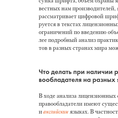
сун­ка шриф­та, объ­ём охра­ны яв
вест­ных нам про­из­во­ди­те­лей, 
рас­смат­ри­ва­ет циф­ро­вой шри
ру­ет­ся в тек­стах ли­цен­зи­он­н
огра­ни­че­ний по вве­де­нию объ­
лее по­дроб­ный ана­лиз прак­ти­ки
тов в раз­ных стра­нах ми­ра мо
Что де­лать при на­ли­чии р
во­об­ла­да­те­ля на раз­ны
В хо­де ана­ли­за ли­цен­зи­он­ных
пра­во­об­ла­да­те­ли име­ют су­ще
и
ан­глий­ском
язы­ках. В част­но­с