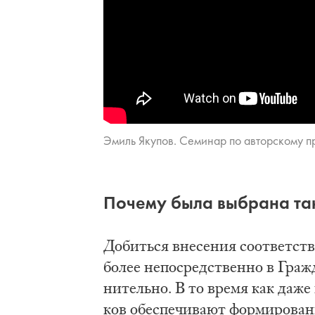
Эмиль Яку­пов. Се­ми­нар по ав­тор­ско­му п
По­че­му бы­ла вы­бра­на та­
До­бить­ся вне­се­ния со­от­вет­ст
бо­лее не­по­сред­ствен­но в Гра­
ни­тель­но. В то вре­мя как да­же
ков обес­пе­чи­ва­ют фор­ми­ро­ва­