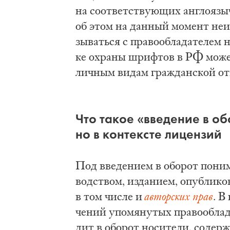
на со­от­вет­ству­ю­щих ан­гло­язы
об этом на дан­ный мо­мент не­из­
зы­вать­ся с пра­во­об­ла­да­те­лем
ке охра­ны шриф­тов в РФ мо­жет 
лич­ным ви­дам гра­ждан­ской от­
Что та­кое «вве­де­ние в об
но в кон­тек­сте ли­цен­зий
Под вве­де­ни­ем в обо­рот по­ни­м
вод­ством, из­да­ни­ем, опуб­ли­ко­
в том чис­ле и
ав­тор­ских прав
. В
че­ний упо­мя­ну­тых пра­во­об­ла­д
дит в обо­рот но­си­те­ли, со­дер