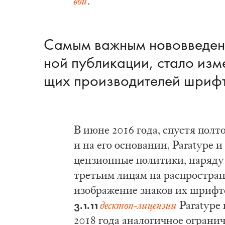
вой
.
Са­мым важ­ным но­во­вве­де­н
ной пуб­ли­ка­ции, ста­ло из­ме
щих про­из­во­ди­те­лей шриф­
В июне 2016 го­да, спу­стя пол­то
и на его осно­ва­нии, Paratype и 
цен­зи­он­ные по­ли­ти­ки, на­ря­д
тре­тьим ли­цам на рас­про­стра­не
изоб­ра­же­ние зна­ков их шриф­то
3.1.11
де­ск­топ-ли­цен­зии
Paratype 
2018 го­да ана­ло­гич­ное огра­ни­