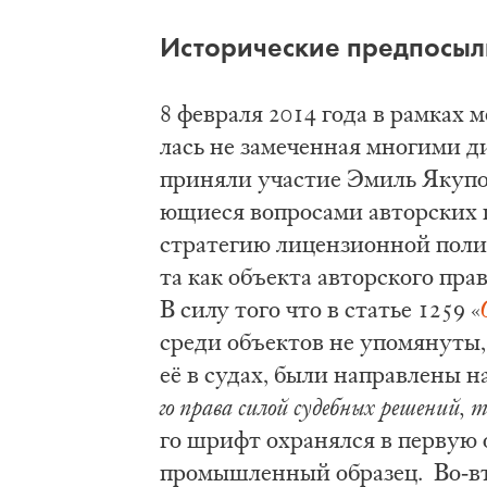
Ис­то­ри­че­ские пред­по­сыл
8 фе­вра­ля 2014 го­да в рам­ках ме
лась не ­за­ме­чен­ная мно­ги­ми д
при­ня­ли уча­стие Эмиль Яку­пов
ю­щи­е­ся во­про­са­ми ав­тор­ски
стра­те­гию ли­цен­зи­он­ной по­
та как объ­ек­та ав­тор­ско­го пра­
В си­лу то­го что в ста­тье 1259 «
сре­ди объ­ек­тов не упо­мя­ну­ты
её в су­дах, бы­ли на­прав­ле­ны н
го пра­ва си­лой су­деб­ных ре­ше­ний, 
го шрифт охра­нял­ся в пер­вую о
про­мыш­лен­ный об­ра­зец. Во-вт