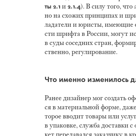
ты 2.1
2.1.4
и
). В си­лу то­го, что
но на схо­жих прин­ци­пах и шриф­
ла­да­те­ли и юри­сты, име­ю­щие о
сти шриф­та в Рос­сии, мо­гут ис­
в су­ды со­сед­них стран, фор­ми­
ствен­но, ре­гу­ли­ро­ва­ние.
Что имен­но из­ме­ни­лось дл
Ра­нее ди­зай­нер мог со­здать офо
ся в ма­те­ри­аль­ной фор­ме, да­же 
то­рое вво­дит то­ва­ры или услу­ги
в упа­ков­ке, служ­ба до­став­ки
кет пе­ре­да­вал­ся за­каз­чи­ку в 