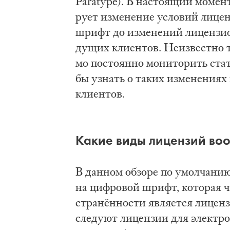
Paratype). В на­сто­я­щий мо­мент 
ру­ет из­ме­не­ние усло­вий ли­цен
шрифт до из­ме­не­ний ли­цен­зи­о
ду­щих кли­ен­тов. Не­из­вест­но та
мо по­сто­ян­но мо­ни­то­рить ст
бы узнать о та­ких из­ме­не­ни­я
кли­ен­тов.
Ка­кие ви­ды ли­цен­зий во­о
В дан­ном об­зо­ре по умол­ча­нию 
на циф­ро­вой шрифт, ко­то­рая ча­
стра­нён­но­сти яв­ля­ет­ся ли­це
сле­ду­ют ли­цен­зии для элек­тро