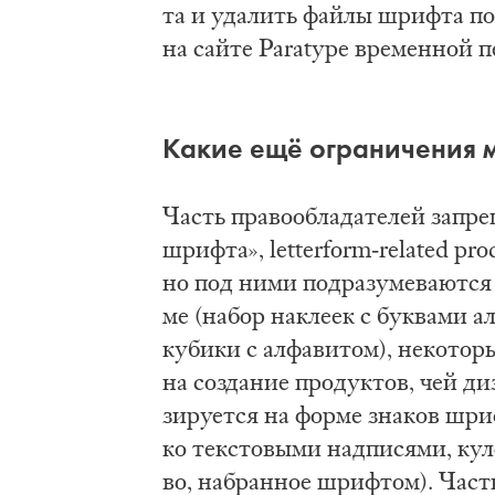
та и уда­лить фай­лы шриф­та по­с
на сай­те Paratype вре­мен­ной пе
Ка­кие ещё огра­ни­че­ния м
Часть пра­во­об­ла­да­те­лей за­пр
шриф­та», letterform-related prod
но под ни­ми под­ра­зу­ме­ва­ют­ся
ме (на­бор на­кле­ек с бук­ва­ми 
ку­би­ки с ал­фа­ви­том), не­ко­то
на со­зда­ние про­дук­тов, чей ди
зи­ру­ет­ся на фор­ме зна­ков шр
ко тек­сто­вы­ми над­пи­ся­ми, ку
во, на­бран­ное шриф­том). Часть 