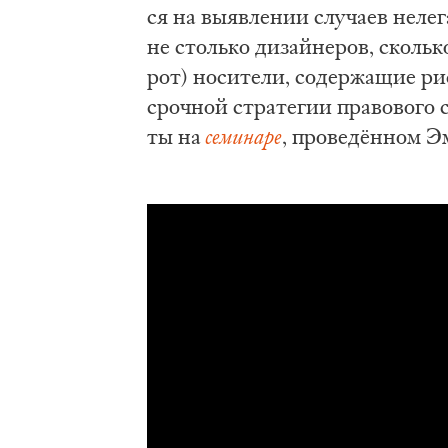
ся на вы­яв­ле­нии слу­ча­ев не­ле­
не столь­ко ди­зай­не­ров, сколь­к
рот) но­си­те­ли, со­дер­жа­щие ри
сроч­ной стра­те­гии пра­во­во­го 
ты на
се­ми­на­ре
, про­ве­дён­ном Э