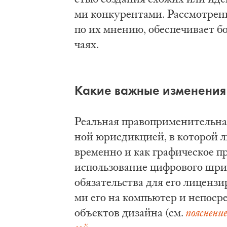
ми кон­ку­рен­та­ми. Рас­смот­ре­
по их мне­нию, обес­пе­чи­ва­ет б
ча­ях.
Ка­кие важ­ные из­ме­не­ния 
Ре­аль­ная пра­во­при­ме­ни­тель­н
ной юрис­дик­ци­ей, в ко­то­рой 
вре­мен­но и как гра­фи­че­ское пр
ис­поль­зо­ва­ние циф­ро­во­го шр
обя­за­тель­ства для его ли­цен­зи
ми его на ком­пью­тер и не­по­сре
объ­ек­тов ди­зай­на (см.
по­яс­не­ни