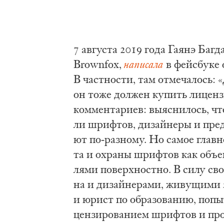
7 ав­гу­ста 2019 го­да Га­янэ Баг­д
Brownfox,
на­пи­са­ла
в фейс­бу­ке 
В част­но­сти, там от­ме­ча­лось: 
он то­же дол­жен ку­пить ли­цен­зи
ком­мен­та­ри­ев: вы­яс­ни­лось, ч
ли шриф­тов, ди­зай­не­ры и пред­с
ют по-раз­но­му. Но са­мое глав­ное
та и охра­ны шриф­тов как объ­ек­т
ля­ми по­верх­ност­но. В си­лу сво­е
на и ди­зай­не­ра­ми, жи­ву­щи­ми
и юрист по об­ра­зо­ва­нию, по­пы­
цен­зи­ро­ва­ни­ем шриф­тов и про