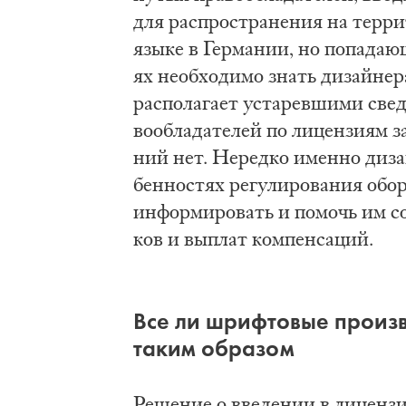
для рас­про­стра­не­ния на тер­р
язы­ке в Гер­ма­нии, но по­па­да­ю
ях не­об­хо­ди­мо знать ди­зай­не­
рас­по­ла­га­ет уста­рев­ши­ми све­
во­об­ла­да­те­лей по ли­цен­зи­ям 
ний нет. Не­ред­ко имен­но ди­зай
бен­но­стях ре­гу­ли­ро­ва­ния об
ин­фор­ми­ро­вать и по­мочь им со
ков и вы­плат ком­пен­са­ций.
Все ли шриф­то­вые про­из­во
та­ким об­ра­зом
Ре­ше­ние о вве­де­нии в ли­цен­з