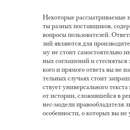
Не­ко­то­рые рас­смат­ри­ва­е­мые
ты раз­ных по­став­щи­ков, со­дер
во­про­сы поль­зо­ва­те­лей. От­ве­
зий яв­ля­ют­ся для про­из­во­ди­
му не сто­ит са­мо­сто­я­тель­но и
ных со­гла­ше­ний и стес­нять­ся з
ко­го и пря­мо­го от­ве­та вы не н
тель­ных слу­ча­ях сто­ит за­пра­
ству­ет уни­вер­саль­но­го тек­ста
от ис­то­рии, сло­жив­шей­ся в ре­г
нес-мо­де­ли пра­во­об­ла­да­те­ля
осо­бен­но­сти, о ко­то­рых вы не у