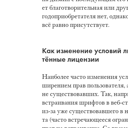
ет бла­го­тво­ри­тель­ная или дру­г
го­до­при­об­ре­та­те­ля нет, од­на
всё рав­но при­сут­ству­ет.
Как из­ме­не­ние усло­вий л
тён­ные ли­цен­зии
Наи­бо­лее ча­сто из­ме­не­ния ус
ши­ре­ни­ем прав поль­зо­ва­те­ля,
не су­ще­ство­вав­ших. Так, на­при
встра­и­ва­ния шриф­тов в веб-стр
из-за уже су­ще­ство­вав­ше­го в 
та (ча­сто встре­ча­ю­ще­е­ся огра­