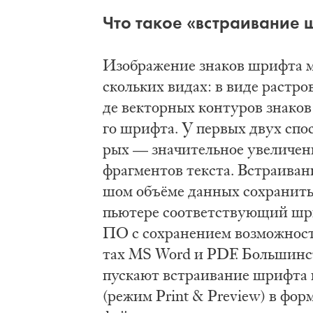
Что та­кое «встра­и­ва­ние 
Изоб­ра­же­ние зна­ков шриф­та мо
сколь­ких ви­дах: в ви­де ра­стро­
де век­тор­ных кон­ту­ров зна­ков
го шриф­та. У пер­вых двух спо­со
рых — зна­чи­тель­ное уве­ли­че­н
фраг­мен­тов тек­ста. Встра­и­ва­
шом объ­ёме дан­ных со­хра­нить
пью­те­ре со­от­вет­ству­ю­щий ш
ПО с со­хра­не­ни­ем воз­мож­но­ст
тах MS Word и PDF. Боль­шин­ство
пус­ка­ют встра­и­ва­ние шриф­та 
(ре­жим Print & Preview) в фор­м