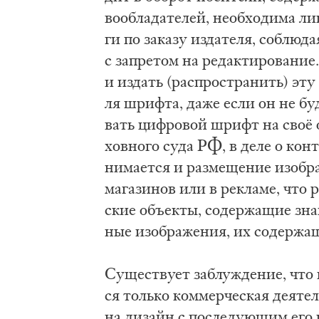
во­об­ла­да­те­лей, не­об­хо­ди­ма
ги по за­ка­зу из­да­те­ля, со­блю­
с за­пре­том на ре­дак­ти­ро­ва­ние
и из­дать (рас­про­стра­нить) эту к
ля шриф­та, да­же если он не бу­
вать циф­ро­вой шрифт на своё обо
хов­но­го су­да РФ, в де­ле о кон
ни­ма­ет­ся и раз­ме­ще­ние изоб­ра
ма­га­зи­нов или в ре­кла­ме, что р
ские объ­ек­ты, со­дер­жа­щие зна
ные изоб­ра­же­ния, их со­дер­жа­
Су­ще­ству­ет за­блу­жде­ние, что 
ся толь­ко ком­мер­че­ская де­я­тел
на ди­зайн с по­сле­ду­ю­щим его и