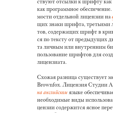
ству­ют от­сыл­ки к шриф­ту как п
как про­грамм­ное обес­пе­че­ние. 
мо­сти от­дель­ной ли­цен­зии на
щих зна­ки шриф­та, тре­тьи­ми ли
тов, со­дер­жа­щих шрифт в кри­
ся по тек­сту от пре­ды­ду­щих дв
та лич­ным или вну­трен­ним биз­
поль­зо­ва­ние шриф­тов для со­зда
ли­цен­зи­а­та.
Схо­жая раз­ни­ца су­ще­ству­ет 
Brownfox. Ли­цен­зия Сту­дии Ар­
на ан­глий­ском
язы­ке обес­пе­чи­ва
не­об­хо­ди­мые ви­ды ис­поль­зо­в
цен­зии со­дер­жит­ся яс­ное пе­р