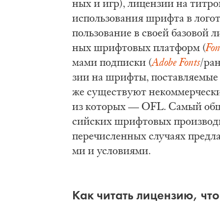
ных и игр), ли­цен­зии на тит­ро­в
ис­поль­зо­ва­ния шриф­та в ло­го­т
поль­зо­ва­ние в сво­ей ба­зо­вой
ных шриф­то­вых плат­форм (
Fon
ма­ми под­пис­ки (
Adobe Fonts
/ра­
зии на шриф­ты, по­став­ля­е­мые 
же су­ще­ству­ют не­ком­мер­че­ск
из ко­то­рых — OFL. Са­мый об­ш
сий­ских шриф­то­вых про­из­во­д
пе­ре­чис­лен­ных слу­ча­ях пред­л
ми и усло­ви­я­ми.
Как чи­тать ли­цен­зию, что