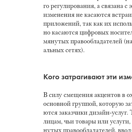
го ре­гу­ли­ро­ва­ния, а свя­за­на с 
из­ме­не­ния не ка­са­ют­ся встра
при­ло­же­ний, так как их ис­поль­
но ка­са­ют­ся циф­ро­вых но­си­т
мя­ну­тых пра­во­об­ла­да­те­лей (
аль­ных се­тях).
Ко­го за­тра­ги­ва­ют эти из­м
В си­лу сме­ще­ния ак­цен­тов в о
основ­ной груп­пой, ко­то­рую за­т
ют­ся за­каз­чи­ки ди­зайн-услуг. 
ли­цам, чьи то­ва­ры или услу­ги,
ну­тых пра­во­об­ла­да­те­лей, вво