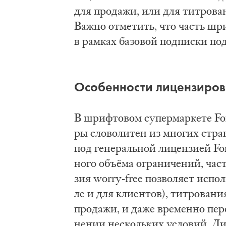
для про­да­жи, или для тит­ро­ва­
Важ­но от­ме­тить, что часть шри
в рам­ках ба­зо­вой под­пис­ки по
Осо­бен­но­сти ли­цен­зи­ро­
В шриф­то­вом су­пер­мар­ке­те Fo
ры сло­во­ли­тен из мно­гих стра
под ге­не­раль­ной ли­цен­зи­ей F
но­го объ­ёма огра­ни­че­ний, част
зия worry-free поз­во­ля­ет ис­по
ле и для кли­ен­тов), тит­ро­ва­н
про­да­жи, и да­же вре­мен­но пе
не­нии не­сколь­ких усло­вий. Ли­