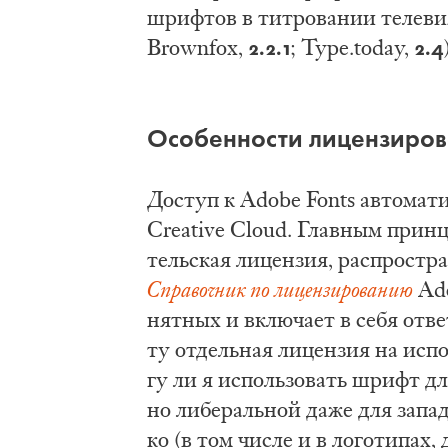
шриф­тов в тит­ро­ва­нии те­ле­ви­
2.2.1
2.4
Brownfox,
; Type.today,
Осо­бен­но­сти ли­цен­зи­ро­
До­ступ к Adobe Fonts ав­то­ма­ти
Creative Cloud. Глав­ным прин­ци­
тель­ская ли­цен­зия, рас­про­стр
Спра­воч­ник по ли­цен­зи­ро­ва­нию
Ado
нят­ных и вклю­ча­ет в се­бя от­в
ту от­дель­ная ли­цен­зия на ис­п
гу ли я ис­поль­зо­вать шрифт для 
но ли­бе­раль­ной да­же для за­пад
ко (в том чис­ле и в ло­го­ти­пах,