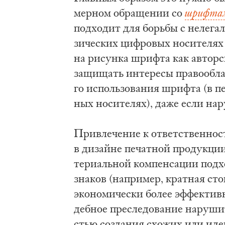
мер­ном об­ра­ще­нии со
шриф­та­
под­хо­дит для борь­бы с не­ле­га
зи­че­ских циф­ро­вых но­си­те­л
на ри­сун­ка шриф­та как ав­тор­ско
за­щи­щать ин­те­ре­сы пра­во­об­ла
го ис­поль­зо­ва­ния шриф­та (в пе
ных но­си­те­лях), да­же если на­
При­вле­че­ние к от­вет­ствен­но­
в ди­зай­не пе­чат­ной про­дук­ции
те­ри­аль­ной ком­пен­са­ции под­х
зна­ков (на­при­мер, крат­ная сто­
эко­но­ми­че­ски бо­лее эф­фек­тив
деб­ное пре­сле­до­ва­ние на­ру­ши­
стью со­зда­ния схо­жих или иден