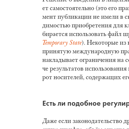
ет са­мо­сто­я­тель­но (это его п
мент пуб­ли­ка­ции не име­ли в сво
ди­мо­стью при­об­ре­те­ния для кл
би­ра­ет­ся ис­поль­зо­вать файл ш
Temporary
State
). Не­ко­то­рые из
при­ня­тую меж­ду­на­род­ную прак­
на­кла­ды­ва­ет огра­ни­че­ния на 
че ре­зуль­та­тов ис­поль­зо­ва­ни
рот но­си­те­лей, со­дер­жа­щих ег
Есть ли по­доб­ное ре­гу­ли­
Да­же если за­ко­но­да­тель­ство 