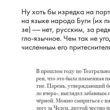
Ну хоть бы из­ред­ка на пор­
на язы­ке на­ро­да Бу­ги (их п
зе) — нет, рус­ским, за ред­ки
гло-языч­ное. Чем так не уго
чис­лен­ным его при­тес­ни­те­л
В про­шлом го­ду по Те­ат­раль­
рен, что это бы­ла пла­мен­ная па­
тие. Па­рень, ут­вер­жда­ю­щий бе
ло вче­ра», вы­гля­дел за­бав­ным 
чёр­ной. Мож­но сми­рить­ся с на
ле­ет за Чел­си, дру­гой чест­но п