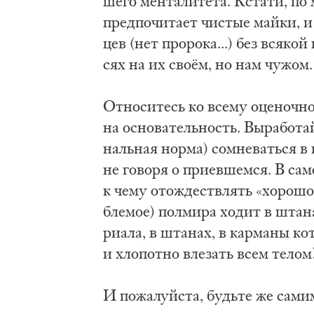
ше­го мен­та­ли­те­та. Кста­ти, по 
пред­по­чи­та­ет чи­стые май­ки, 
цев (нет про­ро­ка...) без вся­кой
сях на их своём, но нам чу­жом.
От­но­си­тесь ко все­му оце­ноч­н
на осно­ва­тель­ность. Вы­ра­бо­та
наль­ная нор­ма) со­мне­вать­ся в 
не го­во­ря о при­ев­шем­ся. В са­м
к че­му отож­де­ствлять «хо­ро­шо»
бле­мое) пол­ми­ра хо­дит в шта­нах
ри­а­ла, в шта­нах, в кар­ма­ны ко
и хло­пот­но вле­зать всем те­лом
И по­жа­луй­ста, будь­те же са­ми