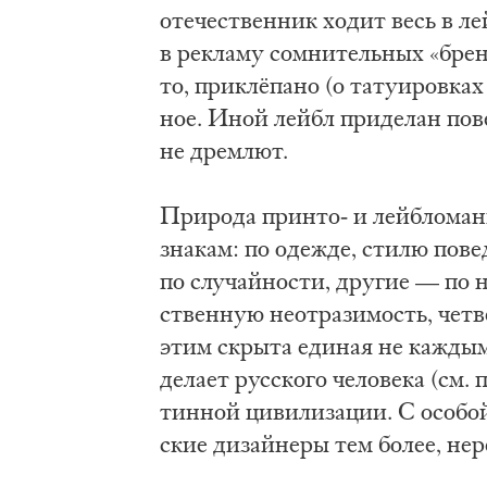
оте­че­ствен­ник хо­дит весь в лей
в ре­кла­му со­мни­тель­ных «брен
то, при­клёпа­но (о та­ту­и­ров­ка
ное. Иной лейбл при­де­лан по­вер
не дрем­лют.
При­ро­да прин­то- и лей­б­ло­ма
зна­кам: по оде­жде, сти­лю по­ве­
по слу­чай­но­сти, дру­гие — по 
ствен­ную не­от­ра­зи­мость, четв
этим скры­та еди­ная не каж­дым 
де­ла­ет рус­ско­го че­ло­ве­ка (см
тин­ной ци­ви­ли­за­ции. С осо­бой
ские ди­зай­не­ры тем бо­лее, не­р