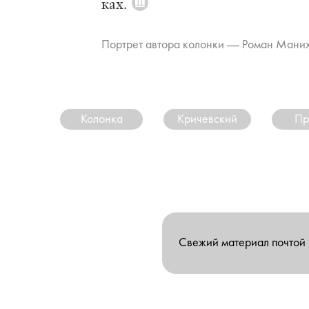
ках.
Пор­трет ав­то­ра ко­лон­ки — Ро­ман Ма­ни­
Колонка
Кричевский
Пр
Свежий материал почтой