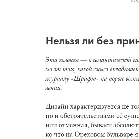
Не­льзя ли без прин
Эта ко­лон­ка — о се­ман­ти­че­ской си­ле 
мо от то­го, ка­кой смысл вк­ла­ды­ва­е
жур­на­лу «Шрифт» на по­ро­ге вес­ны. 
ле­ний.
Ди­зайн ха­рак­те­ри­зу­ет­ся не т
но и об­сто­я­тель­ства­ми её су­ще
или от­мен­ная, бы­ва­ет аб­со­лю
ко что на Оре­хо­вом буль­ва­ре я