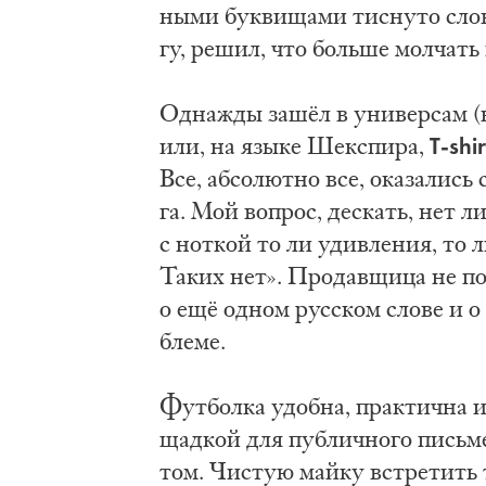
ны­ми бук­ви­ща­ми тис­ну­то сло
гу, ре­шил, что боль­ше мол­чать 
Од­на­жды за­шёл в уни­вер­сам (не
T-shir
или, на язы­ке Шекс­пи­ра,
Все, аб­со­лют­но все, ока­за­лись
га. Мой во­прос, де­скать, нет ли 
с нот­кой то ли удив­ле­ния, то ли
Та­ких нет». Про­дав­щи­ца не под
о ещё од­ном рус­ском сло­ве и о 
бле­ме.
Фут­бол­ка удоб­на, прак­тич­на и
щад­кой для пуб­лич­но­го пись­мен
том. Чи­стую май­ку встре­тить т