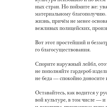
ных стран. Но пой­ми­те же: ува­
ма­те­ри­аль­но­му бла­го­по­лу­чи
жизнь, причём не ме­нее осно­ва­т
веж­ли­вых по­ли­цей­ских, про­из
Вот этот про­стей­ший и без­за­т
го бла­го­су­ще­ство­ва­ния.
Спо­ри­те на­руж­ный лейбл, ото­
не по­пол­няй­те гар­де­роб из­де
не бе­да — спо­кой­но до­но­си­те 
Оста­вай­тесь, как во­дит­ся у ру
вой куль­ту­ре, в том чис­ле — и н
и ло­го­ти­пы, при­зван­ные ту­п