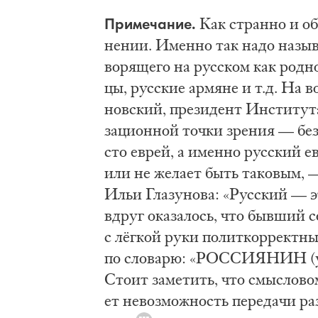
При­ме­ча­ние.
Как стран­но и оби
не­нии. Имен­но так на­до на­зы­в
во­ря­ще­го на рус­ском как род­н
цы, рус­ские ар­мя­не и т.д. На во
нов­ский, пре­зи­дент Ин­сти­ту­т
за­ци­он­ной точ­ки зре­ния — бе
сто еврей, а имен­но рус­ский евр
или не же­ла­ет быть та­ко­вым, —
Ильи Гла­зу­но­ва: «Рус­ский — эт
вдруг ока­за­лось, что быв­ший со
с лёг­кой ру­ки по­лит­кор­рект­ных
по сло­ва­рю: «РОС­СИ­Я­НИН (ус
Сто­ит за­ме­тить, что смыс­ло­во
ет не­воз­мож­ность пе­ре­да­чи р