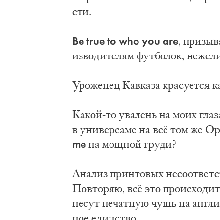
сти.
Be true to who you are
, при­зы­
из­во­ди­те­лям фут­бо­лок, не­же­ли
Уро­же­нец Кав­ка­за кра­су­ет­ся 
Ка­кой-то ува­лень на мо­их гла­з
в уни­вер­са­ме на всё том же Оре
me
на мощ­ной гру­ди?
Ана­лиз прин­то­вых не­со­от­вет­с
По­вто­ряю, всё это про­ис­хо­дит
не­сут пе­чат­ную чушь на ан­гли
ное един­ство.