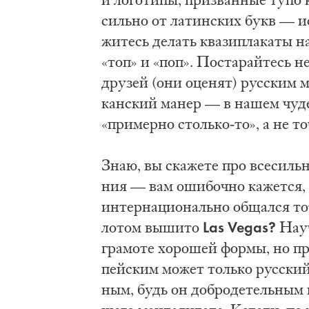
силь­но от ла­тин­ских букв — ис­
жи­тесь де­лать ква­зи­пла­ка­ты н
«топ» и «поп». По­ста­рай­тесь н
дру­зей (они оце­нят) рус­ским ме
кан­ский ма­нер — в на­шем чу­дес
«при­мер­но столь­ко-то», а не т
Знаю, вы ска­же­те про все­силь­н
ния — вам оши­боч­но ка­жет­ся, 
ин­тер­на­ци­о­наль­но об­щал­ся то
Las Vegas?
ло­том вы­ши­то
На­уч
гра­мо­те хо­ро­шей фор­мы, но при
пей­ским мо­жет толь­ко рус­ский
ным, будь он до­бро­де­тель­ным 