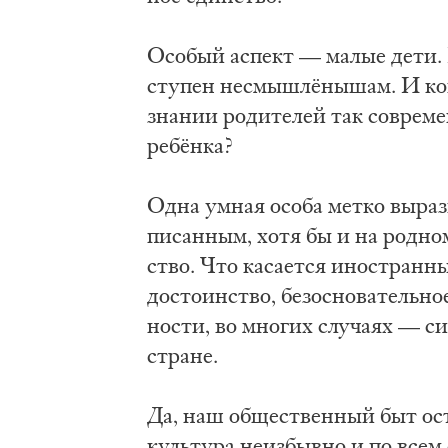
Осо­бый ас­пект — ма­лые де­ти. 
сту­пен не­смышлё­ны­шам. И ко­н
зна­нии ро­ди­те­лей так со­вре­м
ребён­ка?
Од­на ум­ная осо­ба мет­ко вы­ра­з
пи­сан­ным, хо­тя бы и на род­ном
ство. Что ка­са­ет­ся ино­стран­н
до­сто­ин­ство, без­осно­ва­тель­но
но­сти, во мно­гих слу­ча­ях — си
стра­не.
Да, наш об­ще­ствен­ный быт остр
куль­ту­ра не­из­быв­но и по всем с