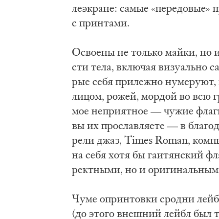
ле­экра­не: са­мые «пе­ре­до­вые» 
с прин­та­ми.
Осво­е­ны не толь­ко май­ки, но и
сти те­ла, вклю­чая ви­зу­аль­но с
рые се­бя при­леж­но ну­ме­ру­ют,
ли­цом, ро­жей, мор­дой во всю гр
мое не­при­ят­ное — чу­жие фла­ги.
вы их про­слав­ля­е­те — в бла­го
ре­ли джаз, Times Roman, ком­пью
на се­бя хо­тя бы га­и­тян­ский ф
рект­ны­ми, но и ори­ги­наль­ны­
Чу­ме оприн­тов­ки срод­ни лей­б
(до это­го внеш­ний лейбл был т