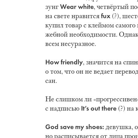
Wear white
зунг
, четвёр­тый по
fux
на све­те нра­вит­ся
(?), ше­ст
ку­пил то­вар с клей­мом са­мо­го п
жеб­ной не­об­хо­ди­мо­сти. Од­на­к
всем не­су­раз­ное.
How friendly
, зна­чит­ся на спи­н
о том, что он не ве­да­ет пе­ре­во
сан.
Не слиш­ком ли «про­грес­си­вен» 
It’s out there
с над­пи­сью
(?) на к
God save my shoes:
де­вуш­ка, о
но рас­пи­сы­ва­ет­ся от ли­ца про­