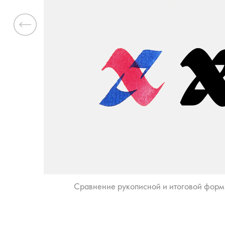
Previous
Срав­не­ние ру­ко­пис­ной и ито­го­вой форм