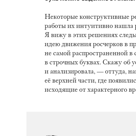
Не­ко­то­рые кон­струк­тив­ные ре
ра­бо­ты их ин­ту­и­тив­но на­шла 
Я ви­жу в этих ре­ше­ни­ях сле­ды к
идею дви­же­ния ро­счер­ков в пр
не са­мой рас­про­стра­нен­ной в с
в строч­ных бук­вах. Ска­жу об уст
и ана­ли­зи­ро­ва­ла, — от­ту­да, 
её верх­ней ча­сти, где по­яви­ли
ис­хо­дя­щие от ха­рак­тер­но­го в