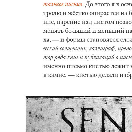
таль­ное пись­мо
. До это­го я в осн
тро­лю и жёст­ко опи­ра­ет­ся на б
ние, па­ре­ние над ли­стом поз­во
ме­нять боль­ший и мень­ший на­
ха, — и фор­мы ста­но­вят­ся слож
че­ский свя­щен­ник, кал­ли­граф, пре­по­
тор ря­да книг и пуб­ли­ка­ций о пись
имен­но пись­мо ки­стью ле­жит в
в кам­не, — ки­стью де­ла­ли на­бр