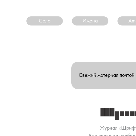
Соло
Имена
Ama
Свежий материал почтой
Журнал «Шриф
Все права на изобра