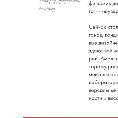
Ти­по­граф, гра­фи­че­ский
фи­че­ских ди
ди­зай­нер
го — не­уве­р
Сей­час ста­л
га­нов, кон­д
вые ди­зай­не
зда­ют всё но
рии. Амаль­т
то­ро­му рас­
мни­тель­но­с
ла­бо­ра­тор­
вер­саль­ный 
но­сти и вы­с