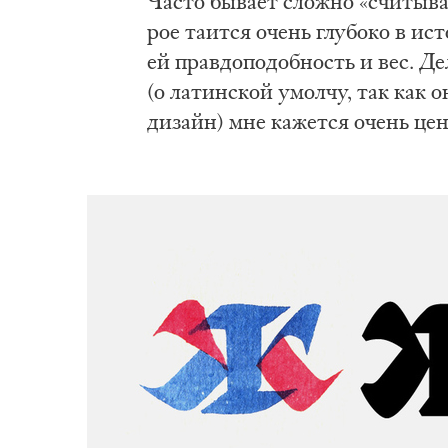
Ча­сто бы­ва­ет слож­но «счи­ты­в
рое та­ит­ся очень глу­бо­ко в ис
ей прав­до­по­доб­ность и вес. Де­
(о ла­тин­ской умол­чу, так как он
ди­зайн) мне ка­жет­ся очень цен­