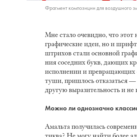
Фраг­мент ком­по­зи­ции для воз­душ­но­го з
Мне ста­ло оче­вид­но, что этот н
гра­фи­че­ские идеи, но и шриф­то
штри­хов ста­ли основ­ной гра­фи­
ния со­сед­них букв, да­ю­щих кра
ис­пол­не­нии и пре­вра­ща­ю­щих 
ту­ши, при­шлось от­ка­зать­ся — 
дру­гую вы­ра­зи­тель­ность и не п
Мож­но ли од­но­знач­но клас­си­
Амаль­та по­лу­чи­лась со­вре­ме
ти­ква? Не мо­гу най­ти бо­лее ад