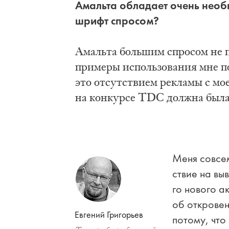
Амаль­та об­ла­да­ет очень не­обы
шрифт спро­сом?
Амаль­та боль­шим спро­сом не пол
при­ме­ры ис­поль­зо­ва­ния мне по
это от­сут­стви­ем ре­кла­мы с мо­
на кон­кур­се TDC долж­на бы­ла 
Ме­ня со­всем
ствие на вы­в
го но­во­го а
об от­кро­вен
Ев­ге­ний Гри­го­рьев
по­то­му, чт