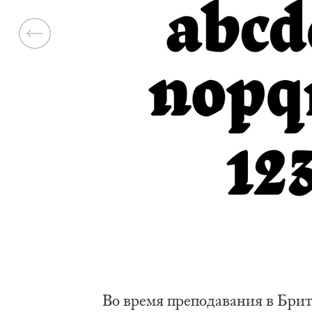
Previous
Во вре­мя пре­по­да­ва­ния в Бри­