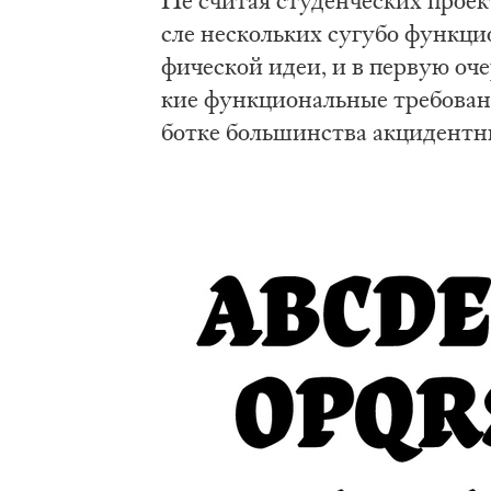
Не счи­тая сту­ден­че­ских про­е
сле не­сколь­ких су­гу­бо функ­ци­
фи­че­ской идеи, и в пер­вую оче­р
кие функ­ци­о­наль­ные тре­бо­ва­
бот­ке боль­шин­ства ак­ци­дент