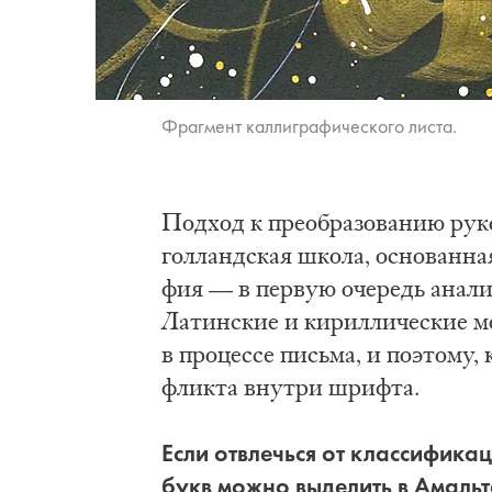
Фраг­мент кал­ли­гра­фи­че­ско­го ли­ста.
Под­ход к пре­об­ра­зо­ва­нию ру­к
гол­ланд­ская шко­ла, осно­ван­н
фия — в пер­вую оче­редь ана­ли­
Ла­тин­ские и ки­рил­ли­че­ские м
в про­цес­се пись­ма, и по­это­му, 
флик­та вну­три шриф­та.
Если от­влечь­ся от клас­си­фи­ка
букв мож­но вы­де­лить в Амаль­