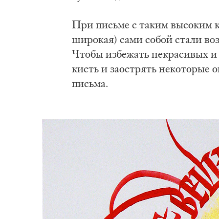
При пись­ме с та­ким вы­со­ким к
ши­ро­кая) са­ми со­бой ста­ли воз
Что­бы из­бе­жать не­кра­си­вых и 
кисть и за­острять не­ко­то­рые 
пись­ма.