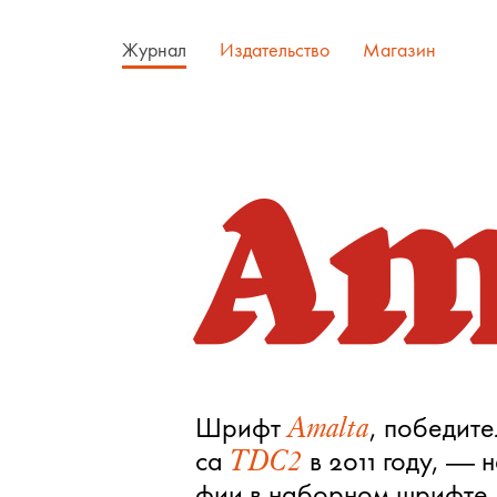
Журнал
Издательство
Магазин
Шрифт
, по­бе­ди­т
Amalta
са
в 2011 го­ду, — н
TDC2
фии в на­бор­ном шриф­те. 