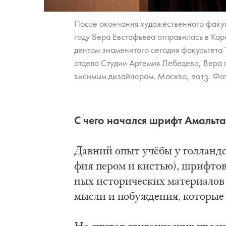
По­сле окон­ча­ния ху­до­же­ствен­но­го фа­куль
го­ду Ве­ра Ев­стафье­ва от­пра­ви­лась в Ко­
ден­том зна­ме­ни­то­го се­го­дня фа­куль­те­та
от­де­ла Сту­дии Ар­те­мия Ле­бе­де­ва, Ве­ра
ви­си­мым ди­зай­не­ром. Моск­ва, 2013. Фо­т
C че­го на­чал­ся шрифт Амаль­т
Дав­ний опыт учёбы у гол­ланд­ски
фия пе­ром и ки­стью), шриф­то­во
ных ис­то­ри­че­ских ма­те­ри­а­ло
мыс­ли и по­бу­жде­ния, ко­то­рые