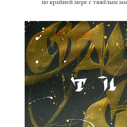
по край­ней ме­ре с тяжёлым мас­си