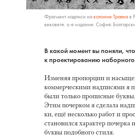
Фраг­мент над­пи­си на
ко­лон­не Тра­я­на
в 
ве­ко­ве­те. 2-е из­да­ние. Со­фия: Бол­гар­ск
В ка­кой мо­мент вы по­ня­ли, что
к про­ек­ти­ро­ва­нию на­бор­но­
Из­ме­няя про­пор­ции и на­сы­щен
ком­мер­че­ски­ми над­пи­ся­ми я п
бы­ли толь­ко про­пис­ные бук­вы, 
Этим по­чер­ком я сде­ла­ла над­п
ки, ещё не­сколь­ко ра­бот и про­
ста­но­вил­ся ха­рак­тер по­чер­ка
бук­вы по­доб­но­го сти­ля.