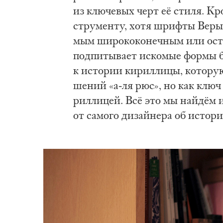
из клю­че­вых черт её сти­ля. Кро
стру­мен­ту, хо­тя шриф­ты Ве­ры н
мым ши­ро­ко­ко­неч­ным или остро
под­пи­ты­ва­ет ис­ко­мые фор­мы 
к ис­то­рии ки­рил­ли­цы, ко­то­ру
ше­ний «а-ля рюс», но как ключ к 
рил­ли­цей. Всё это мы най­дём 
от са­мо­го ди­зай­не­ра об ис­то­р