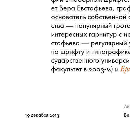
ет Ве­ра Ев­стафье­ва, гра­
осно­ва­тель соб­ствен­ной 
ства — по­пу­ляр­ный гро­т
ин­те­рес­ных гар­ни­тур с ис
стафье­ва — ре­гу­ляр­ный 
по шриф­ту и ти­по­гра­фи­к
су­дар­ствен­но­го уни­вер­си
фа­куль­тет в 2003-м) и
Бри
Ав
19 декабря 2013
Ве