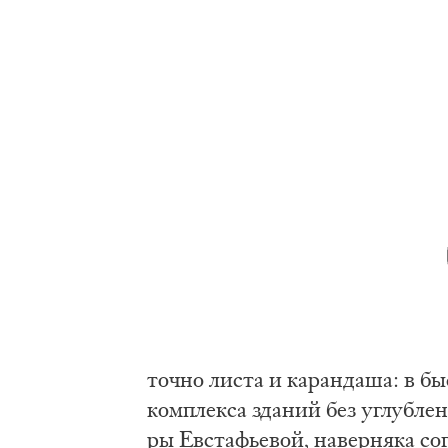
точ­но ли­ста и ка­ран­да­ша: в бы­
ком­плек­са зда­ний без углуб­ле­
ры Ев­стафье­вой, на­вер­ня­ка со