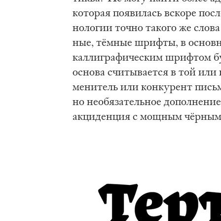
ко­то­рая по­яви­лась вско­ре по­
но­ло­гии точ­но та­ко­го же сло­
ные, тём­ные шриф­ты, в основ­н
кал­ли­гра­фи­че­ским шриф­том б
осно­ва счи­ты­ва­ет­ся в той или и
ме­ни­тель или кон­ку­рент пись­ма
но не­обя­за­тель­ное до­пол­не­ни
ак­ци­ден­ция с мощ­ным чёр­ным 