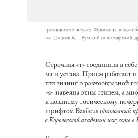
Гра­ждан­ское пись­мо. Фраг­мент пись­ма бо­
ги: Шиц­гал А. Г. Рус­ский ти­по­граф­ский ш
Строч­ная «т» со­еди­ни­ла в се­б
ма и уста­ва. Приём ра­бо­та­ет и 
гли зна­ния о раз­но­об­раз­ной 
«а» на­ве­я­на этим сти­лем, а мно
к позд­не­му го­ти­че­ско­му по­чер
шриф­том Basileus
(ди­плом­ный п
в Ко­ро­лев­ской ака­де­мии ис­кусств в